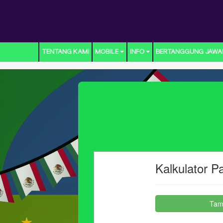
TENTANG KAMI
MOBILE
INFO
BERTANGGUNG JAWA